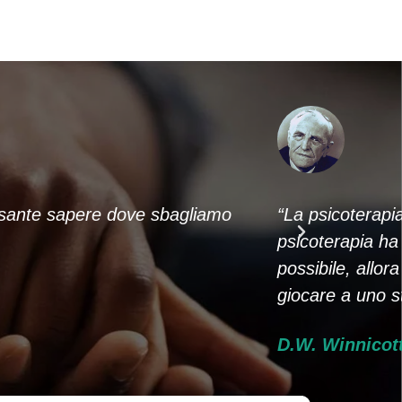
essante sapere dove sbagliamo
“La psicoterapi
psicoterapia ha
possibile, allor
giocare a uno s
D.W. Winnicot