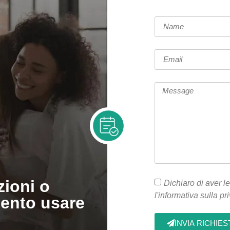
zioni o
Dichiaro di aver le
l'informativa sulla pr
ento usare
INVIA RICHIES