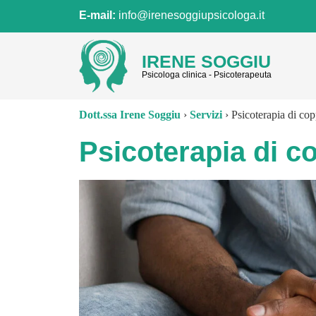
E-mail:
info@irenesoggiupsicologa.it
IRENE SOGGIU
Psicologa clinica - Psicoterapeuta
Dott.ssa Irene Soggiu
›
Servizi
›
Psicoterapia di cop
Psicoterapia di c